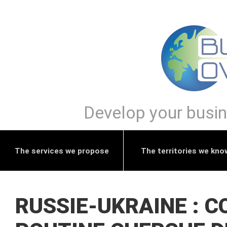
Develop your busine
The services we propose
The territories we kno
RUSSIE-UKRAINE : 