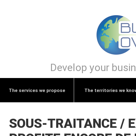
Develop your busine
The services we propose
The territories we kno
SOUS-TRAITANCE / E