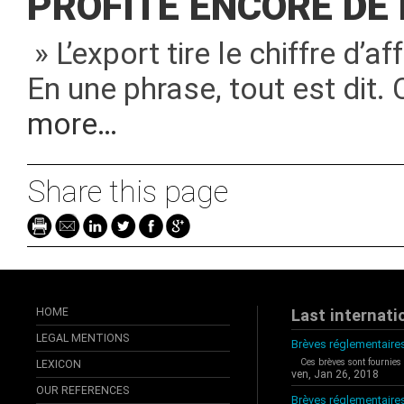
PROFITE ENCORE DE
» L’export tire le chiffre d’a
En une phrase, tout est dit
more…
Share this page
HOME
Last internati
LEGAL MENTIONS
Brèves réglementaires
Ces brèves sont fournies
LEXICON
ven, Jan 26, 2018
OUR REFERENCES
Brèves réglementaire