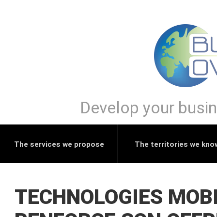
Develop your busine
The services we propose
The territories we kno
TECHNOLOGIES MOBI