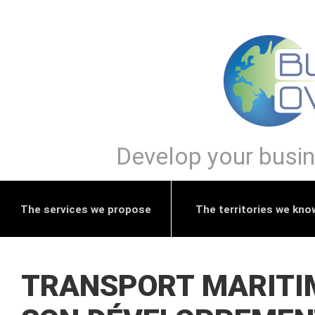
Develop your busine
The services we propose
The territories we kno
TRANSPORT MARITI