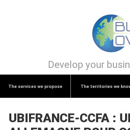
Develop your busine
The services we propose
The territories we kno
UBIFRANCE-CCFA : 