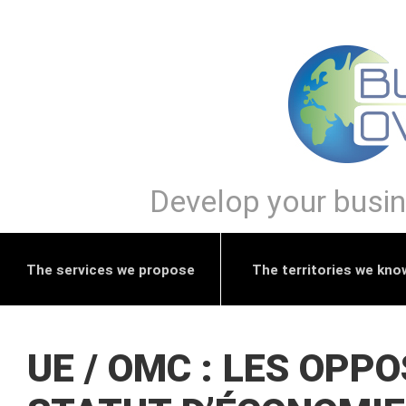
Develop your busine
The services we propose
The territories we kno
UE / OMC : LES OPP