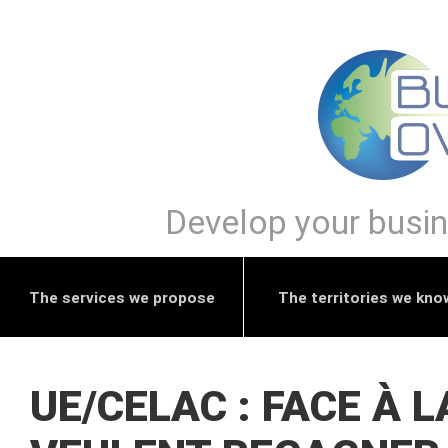
Develop your busine
The services we propose
The territories we kno
UE/CELAC : FACE À 