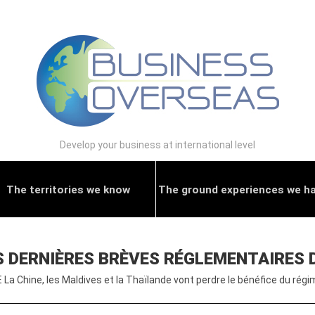
Develop your business at international level
The territories we know
The ground experiences we h
S DERNIÈRES BRÈVES RÉGLEMENTAIRES 
E La Chine, les Maldives et la Thaïlande vont perdre le bénéfice du rég