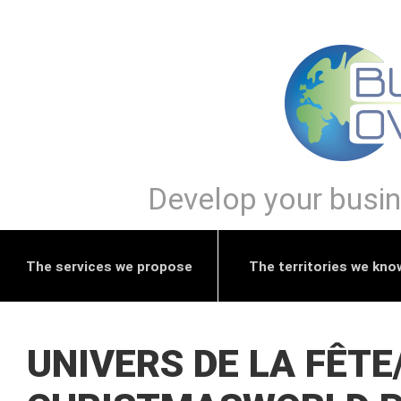
Develop your busine
The services we propose
The territories we kno
UNIVERS DE LA FÊTE