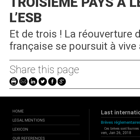
TROISIÈME PAYS À L
L’ESB
Et de trois ! La réouverture
française se poursuit à vive
Share this page
HOME
Last internati
LEGAL MENTIONS
Brèves réglementaires
Ces brèves sont fournies
LEXICON
ven, Jan 26, 2018
OUR REFERENCES