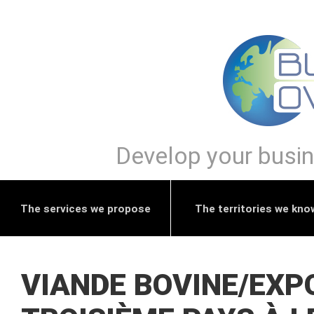
Develop your busine
The services we propose
The territories we kno
VIANDE BOVINE/EXPO