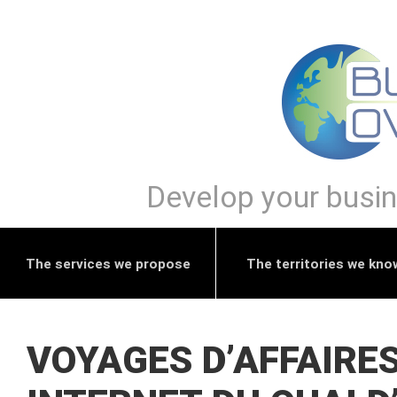
Develop your busine
The services we propose
The territories we kno
VOYAGES D’AFFAIRES 